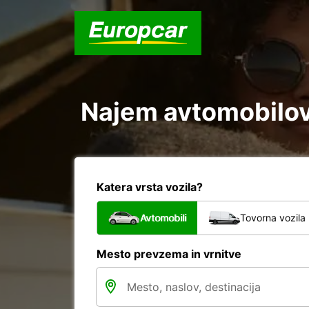
Najem avtomobilov 
Katera vrsta vozila?
Avtomobili
Tovorna vozila
Mesto prevzema in vrnitve