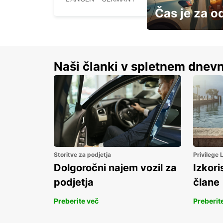
Čas je za o
S prihrankom do 15 
Naši članki v spletnem dnevn
Storitve za podjetja
Privilege
Dolgoročni najem vozil za
Izkori
podjetja
člane
Preberite več
Preberit