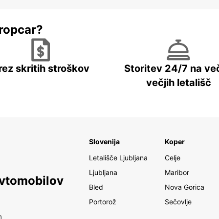
ropcar?
rez skritih stroškov
Storitev 24/7 na več
večjih letališč
Slovenija
Koper
Letališče Ljubljana
Celje
Ljubljana
Maribor
avtomobilov
Bled
Nova Gorica
Portorož
Sečovlje
h.