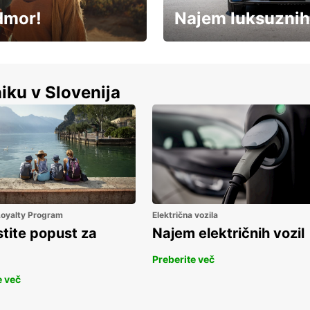
dmor!
Najem luksuznih
Luksuzen najem vozil – brez
%
kompromisov.
iku v Slovenija
 Loyalty Program
Električna vozila
stite popust za
Najem električnih vozil
Preberite več
e več