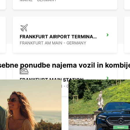
FRANKFURT AIRPORT TERMINAL 1
FRANKFURT AM MAIN - GERMANY
ebne ponudbe najema vozil in kombij
FRANKFURT MAIN STATION
FRANKFURT AM MAIN - GERMANY