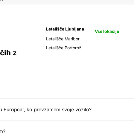
Letališče Ljubljana
Vse lokacije
Letališče Maribor
Letališče Portorož
čih z
tu Europcar, ko prevzamem svoje vozilo?
em?