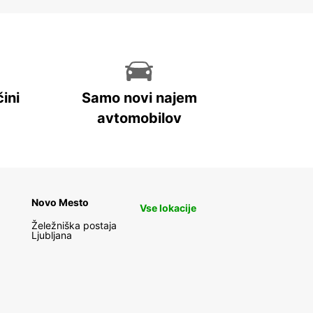
ini
Samo novi najem
avtomobilov
Novo Mesto
Vse lokacije
Želežniška postaja
Ljubljana