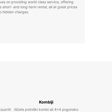
ves on providing world class service, offering
le short- and long-term rental, all at great prices
o hidden charges.
Kombiji
ksuznih
Iščete potniški kombi ali 4x4 pogonsko