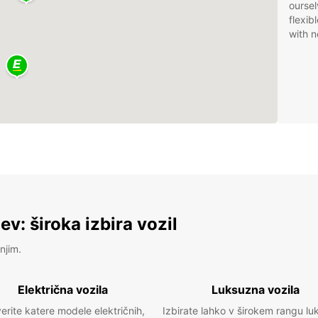
oursel
flexib
with n
v: široka izbira vozil
njim.
Električna vozila
Luksuzna vozila
erite katere modele električnih,
Izbirate lahko v širokem rangu lu