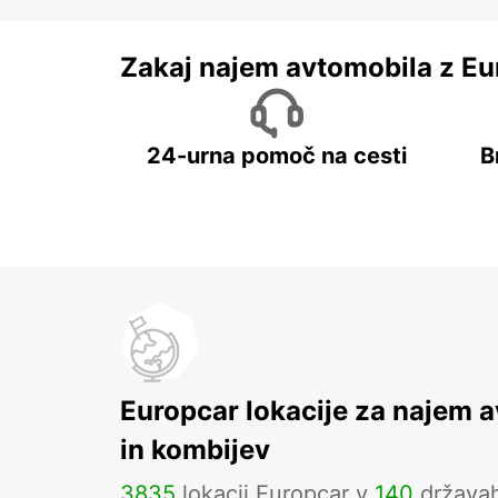
Zakaj najem avtomobila z Eu
24-urna pomoč na cesti
B
Europcar lokacije za najem 
in kombijev
3835
lokacij Europcar v
140
država