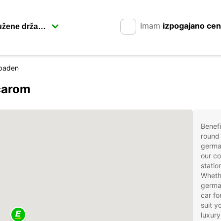
Imam
izpogajano ce
baden
carom
Benefi
round 
germa
our co
stati
Whethe
german
car fo
suit 
luxury