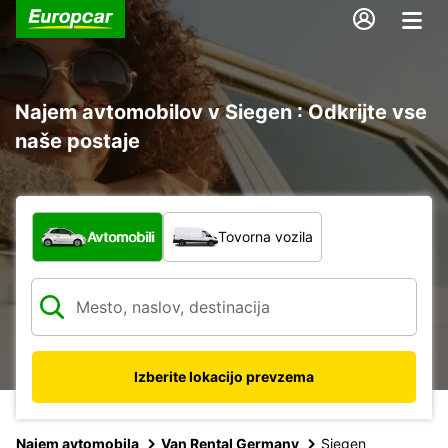
Najem avtomobilov v Siegen : Odkrijte vse
naše postaje
Katera vrsta vozila?
Avtomobili
Tovorna vozila
Izberite lokacijo prevzema
Najem avtomobila
Van Rental Germany
Siegen