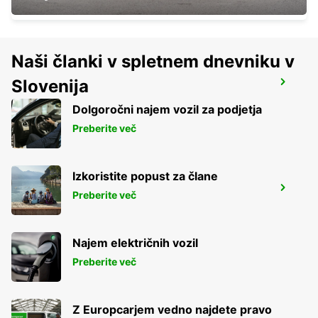
Naši članki v spletnem dnevniku v
Slovenija
GIESSEN
GIESSEN - GERMANY
Dolgoročni najem vozil za podjetja
Preberite več
Izkoristite popust za člane
SANKT AUGUSTIN
Preberite več
SANKT AUGUSTIN - GERMANY
Najem električnih vozil
Preberite več
Z Europcarjem vedno najdete pravo