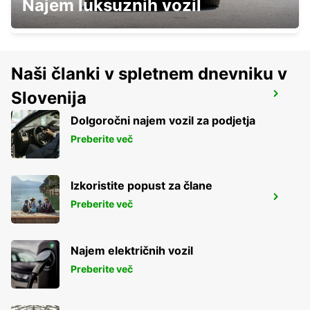
Najem luksuznih vozil
HALLE SAALE - GERMANY
Naši članki v spletnem dnevniku v
Slovenija
BRAUNSCHWEIG NORD VW FS
BRAUNSCHWEIG - GERMANY
Dolgoročni najem vozil za podjetja
Preberite več
Izkoristite popust za člane
SALZGITTER
Preberite več
SALZGITTER - GERMANY
Najem električnih vozil
Preberite več