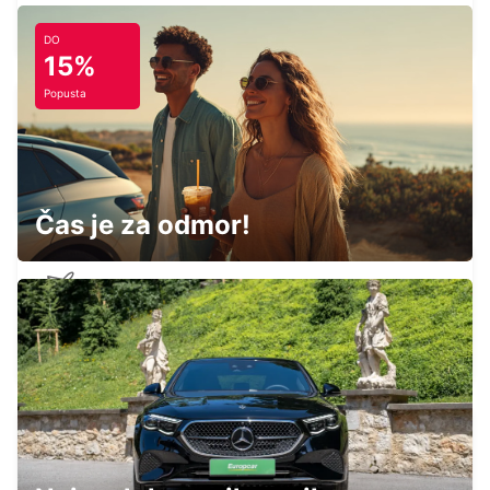
BRAUNSCHWEIG - GERMANY
DO
15%
Popusta
BRAUNSCHWEIG MAIN STATION
BRAUNSCHWEIG - GERMANY
Čas je za odmor!
BRAUNSCHWEIG AIRPORT
BRAUNSCHWEIG - GERMANY
HALLE SAALE