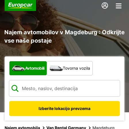
Najem avtomobilov v Magdeburg : Odkrijte
vse naše postaje
Katera vrsta vozila?
Avtomobili
Tovorna vozila
Izberite lokacijo prevzema
Najem avtomobila
Van Rental Germany
Magdeburg