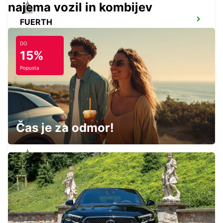
najema vozil in kombijev
FUERTH
FUERTH - GERMANY
DO
15%
Popusta
NUREMBERG GROSSREUTH
NUERNBERG - GERMANY
Čas je za odmor!
ERLANGEN
ERLANGEN - GERMANY