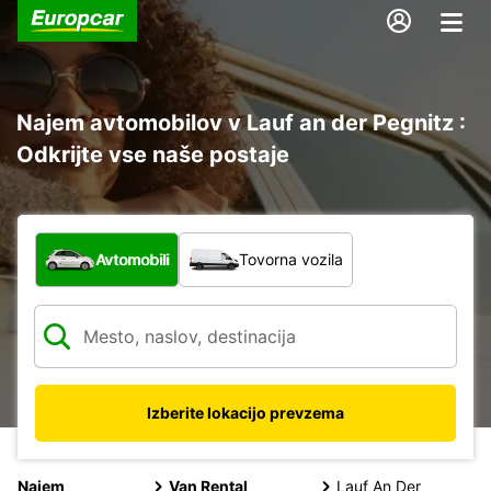
Najem avtomobilov v Lauf an der Pegnitz :
Odkrijte vse naše postaje
Katera vrsta vozila?
Avtomobili
Tovorna vozila
Izberite lokacijo prevzema
Najem
Van Rental
Lauf An Der