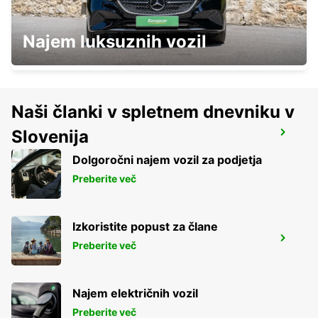
NEUMARKT
Najem luksuznih vozil
NEUMARKT - GERMANY
Naši članki v spletnem dnevniku v
Slovenija
AMBERG
AMBERG - GERMANY
Dolgoročni najem vozil za podjetja
Preberite več
Izkoristite popust za člane
BAMBERG
Preberite več
BAMBERG - GERMANY
Najem električnih vozil
Preberite več