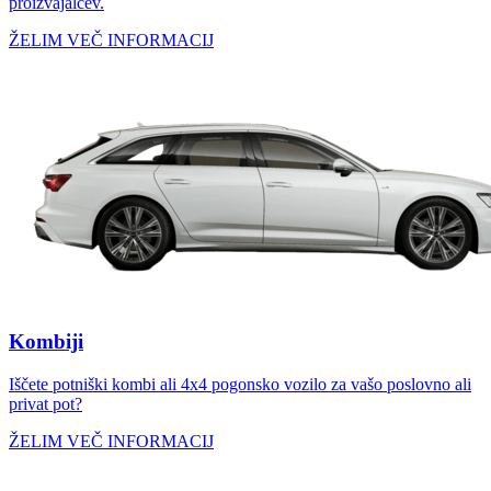
proizvajalcev.
ŽELIM VEČ INFORMACIJ
Kombiji
Iščete potniški kombi ali 4x4 pogonsko vozilo za vašo poslovno ali
privat pot?
ŽELIM VEČ INFORMACIJ