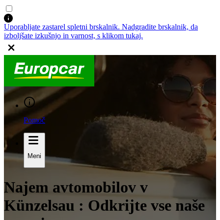
Uporabljate zastarel spletni brskalnik. Nadgradite brskalnik, da
izboljšate izkušnjo in varnost, s klikom tukaj.
Pomoč
Meni
Najem avtomobilov v
Künzelsau : Odkrijte vse naše