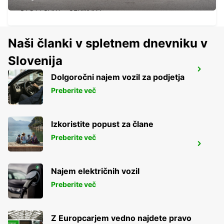
STUTTGART - GERMANY
Naši članki v spletnem dnevniku v
Slovenija
STUTTGART CITY
Dolgoročni najem vozil za podjetja
STUTTGART - GERMANY
Preberite več
Izkoristite popust za člane
Preberite več
STUTTGART VAIHINGEN
STUTTGART - GERMANY
Najem električnih vozil
Preberite več
Z Europcarjem vedno najdete pravo