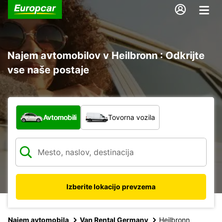
Najem avtomobilov v Heilbronn : Odkrijte
vse naše postaje
Katera vrsta vozila?
Avtomobili
Tovorna vozila
Izberite lokacijo prevzema
Najem avtomobila
Van Rental Germany
Heilbronn