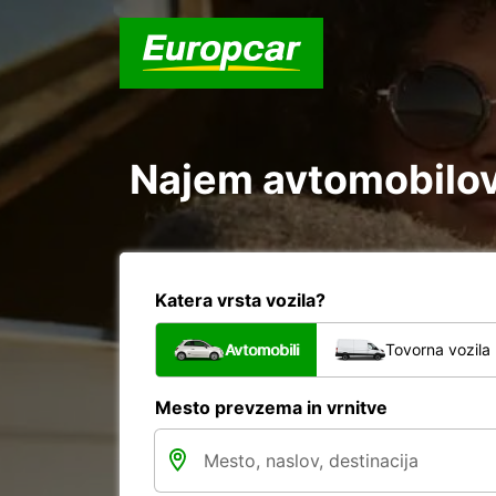
Najem avtomobilov 
Katera vrsta vozila?
Avtomobili
Tovorna vozila
Mesto prevzema in vrnitve