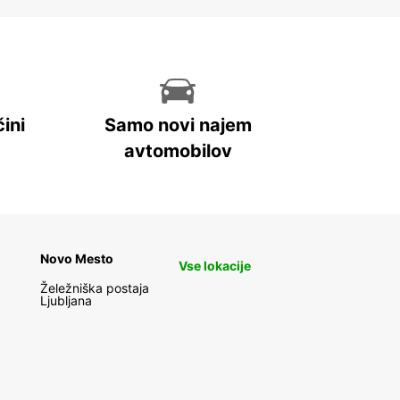
ini
Samo novi najem
avtomobilov
Novo Mesto
Vse lokacije
Želežniška postaja
Ljubljana