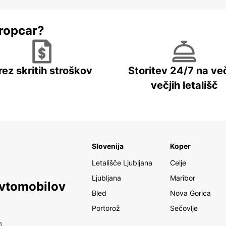
ropcar?
rez skritih stroškov
Storitev 24/7 na več
večjih letališč
Slovenija
Koper
Letališče Ljubljana
Celje
Ljubljana
Maribor
avtomobilov
Bled
Nova Gorica
Portorož
Sečovlje
h.