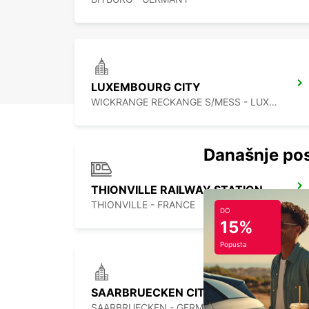
LUXEMBOURG CITY
WICKRANGE RECKANGE S/MESS - LUXEMBOURG
Današnje pos
THIONVILLE RAILWAY STATION - SERVICE POINT
THIONVILLE - FRANCE
DO
15%
Popusta
SAARBRUECKEN CITY
SAARBRUECKEN - GERMANY