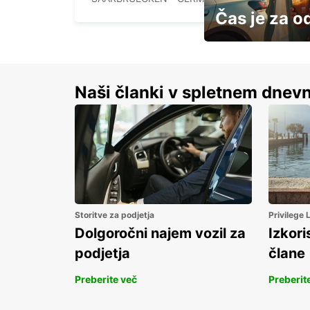
Čas je za o
S prihrankom do 15 
Naši članki v spletnem dnevn
Storitve za podjetja
Privilege
Dolgoročni najem vozil za
Izkori
podjetja
člane
Preberite več
Preberit