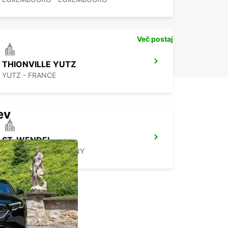
Več postaj
THIONVILLE YUTZ
YUTZ - FRANCE
ev
ST. WENDEL
ST WENDEL - GERMANY