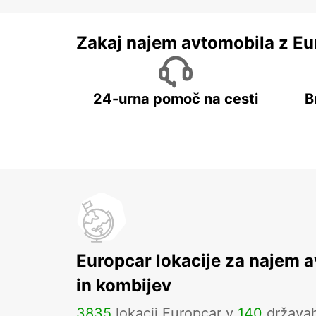
Zakaj najem avtomobila z Eu
24-urna pomoč na cesti
B
Europcar lokacije za najem 
in kombijev
3835
lokacij Europcar v
140
država