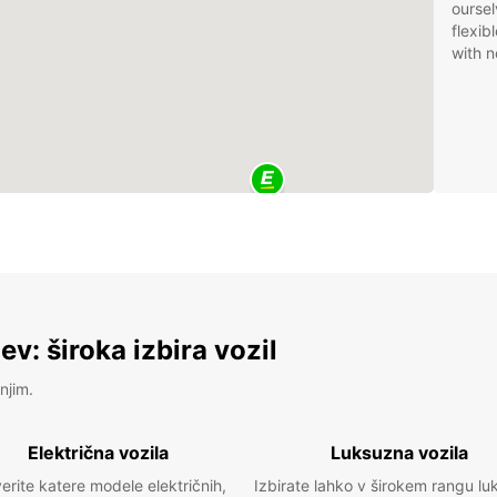
oursel
flexib
with n
v: široka izbira vozil
njim.
Električna vozila
Luksuzna vozila
erite katere modele električnih,
Izbirate lahko v širokem rangu lu