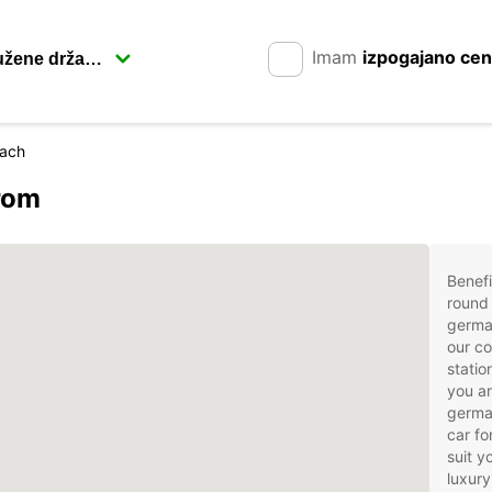
Imam
izpogajano ce
nach
rom
Benefi
round 
germa
our co
statio
you ar
german
car fo
suit 
luxury