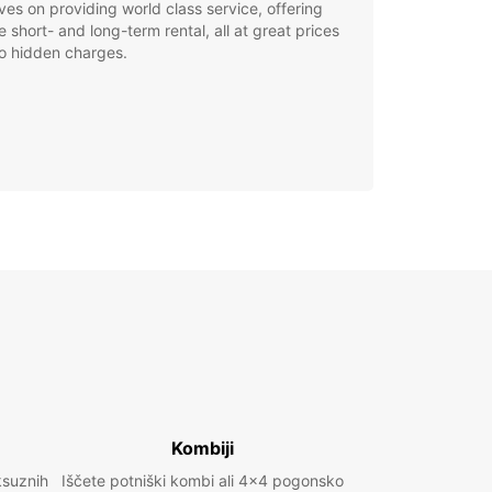
ves on providing world class service, offering
le short- and long-term rental, all at great prices
o hidden charges.
Kombiji
ksuznih
Iščete potniški kombi ali 4x4 pogonsko