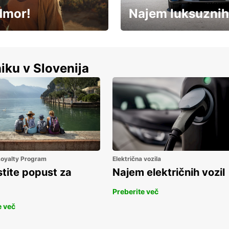
dmor!
Najem luksuznih
Luksuzen najem vozil – brez
%
kompromisov.
iku v Slovenija
 Loyalty Program
Električna vozila
stite popust za
Najem električnih vozil
Preberite več
e več