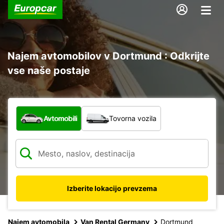
Najem avtomobilov v Dortmund : Odkrijte
vse naše postaje
Katera vrsta vozila?
Avtomobili
Tovorna vozila
Izberite lokacijo prevzema
Najem avtomobila
Van Rental Germany
Dortmund