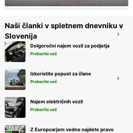
Naši članki v spletnem dnevniku v
Slovenija
BERGKAMEN
BERGKAMEN - GERMANY
Dolgoročni najem vozil za podjetja
Preberite več
Izkoristite popust za člane
BOCHUM
Preberite več
BOCHUM - GERMANY
Najem električnih vozil
Preberite več
Z Europcarjem vedno najdete pravo