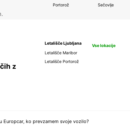
Portorož
Sečovlje
h.
Letališče Ljubljana
Vse lokacije
Letališče Maribor
Letališče Portorož
čih z
tu Europcar, ko prevzamem svoje vozilo?