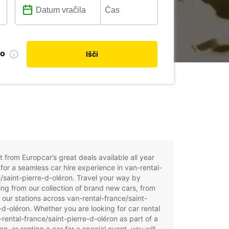
no
Išči
t from Europcar’s great deals available all year
for a seamless car hire experience in van-rental-
/saint-pierre-d-oléron. Travel your way by
ng from our collection of brand new cars, from
 our stations across van-rental-france/saint-
-d-oléron. Whether you are looking for car rental
-rental-france/saint-pierre-d-oléron as part of a
on, or renting a car for a special event, you will