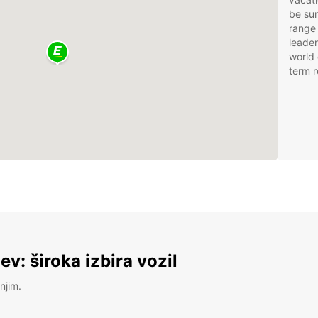
be sur
range 
leader
world 
term r
v: široka izbira vozil
njim.