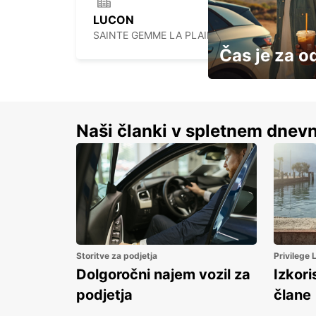
LUCON
SAINTE GEMME LA PLAINE - FRANCE
Čas je za o
S prihrankom do 15 
Naši članki v spletnem dnevn
Storitve za podjetja
Privilege
Dolgoročni najem vozil za
Izkori
podjetja
člane