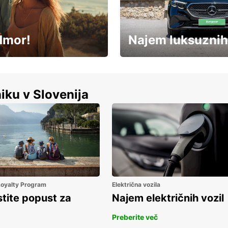
dmor!
Najem luksuznih
Luksuzen najem vozil – brez
%
kompromisov.
iku v Slovenija
 Loyalty Program
Električna vozila
stite popust za
Najem električnih vozil
Preberite več