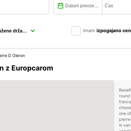
Imam
izpogajano ce
ierre D Oleron
on z Europcarom
Benefi
round 
france
choosi
one of
pierre
in van
vacati