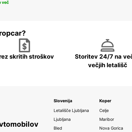
e več
ropcar?
rez skritih stroškov
Storitev 24/7 na več
večjih letališč
Slovenija
Koper
Letališče Ljubljana
Celje
Ljubljana
Maribor
avtomobilov
Bled
Nova Gorica