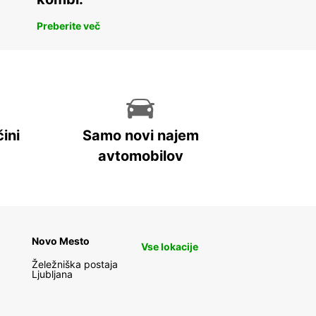
Preberite več
ini
Samo novi najem
avtomobilov
Novo Mesto
Vse lokacije
Želežniška postaja
Ljubljana