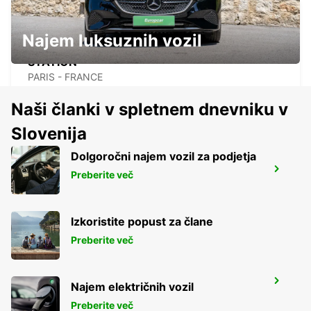
Najem luksuznih vozil
PARIS MONTPARNASSE RAILWAY
STATION
PARIS - FRANCE
Naši članki v spletnem dnevniku v
Slovenija
Dolgoročni najem vozil za podjetja
PARIS GARE DU NORD RAILWAY
Preberite več
STATION
PARIS - FRANCE
Izkoristite popust za člane
Preberite več
PARIS PLACE D'ITALIE
Najem električnih vozil
PARIS - FRANCE
Preberite več