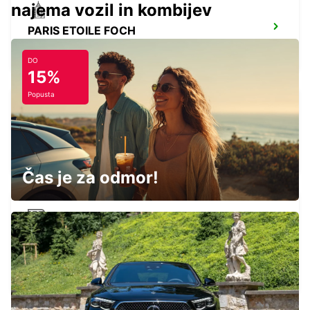
najema vozil in kombijev
PARIS ETOILE FOCH
PARIS - FRANCE
DO
15%
Popusta
EPINAY GENNEVILLIERS
EPINAY SUR SEINE - FRANCE
Čas je za odmor!
PARIS GARE SAINT-LAZARE RAILWAY
STATION
PARIS - FRANCE