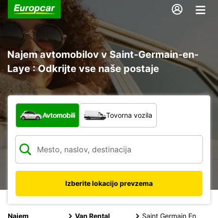
Najem avtomobilov v Saint-Germain-en-
Laye : Odkrijte vse naše postaje
Katera vrsta vozila?
Avtomobili
Tovorna vozila
Izberite lokacijo prevzema
Najem
Van Rental
Saint Germain En