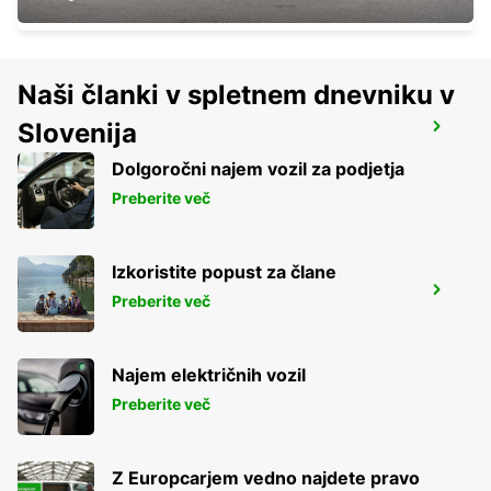
Naši članki v spletnem dnevniku v
Slovenija
DRAGUIGNAN
DRAGUIGNAN - FRANCE
Dolgoročni najem vozil za podjetja
Preberite več
Izkoristite popust za člane
SAINTE-MAXIME
Preberite več
SAINTE MAXIME - FRANCE
Najem električnih vozil
Preberite več
Z Europcarjem vedno najdete pravo