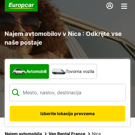
Najem avtomobilov v Nica : Odkrijte vse
naše postaje
Katera vrsta vozila?
Avtomobili
Tovorna vozila
Izberite lokacijo prevzema
Najem avtomobila
Van Rental France
Nice