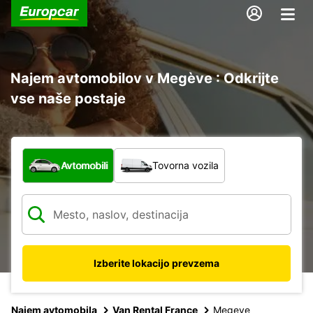
Najem avtomobilov v Megève : Odkrijte
vse naše postaje
Katera vrsta vozila?
Avtomobili
Tovorna vozila
Izberite lokacijo prevzema
Najem avtomobila
Van Rental France
Megeve