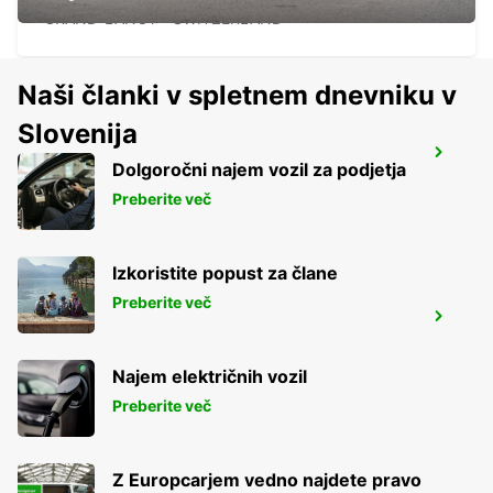
GRAND-LANCY - SWITZERLAND
Naši članki v spletnem dnevniku v
Slovenija
BEX GARAGE DU RHONE
Dolgoročni najem vozil za podjetja
BEX - SWITZERLAND
Preberite več
Izkoristite popust za člane
Preberite več
VERBIER MAY TAXI AND LIMOUSINE
VERBIER - SWITZERLAND
Najem električnih vozil
Preberite več
Z Europcarjem vedno najdete pravo