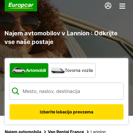
Najem avtomobilov v Lannion : Odkrijte
vse naše postaje
Katera vrsta vozila?
Avtomobili
Tovorna vozila
Izberite lokacijo prevzema
Najem avtomobila
Van Rental France
Lannion