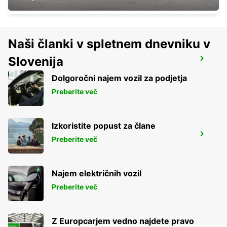
Naši članki v spletnem dnevniku v
Slovenija
BREST GUIPAVAS
GUIPAVAS - FRANCE
Dolgoročni najem vozil za podjetja
Preberite več
Izkoristite popust za člane
BREST
Preberite več
BREST - FRANCE
Najem električnih vozil
Preberite več
Z Europcarjem vedno najdete pravo