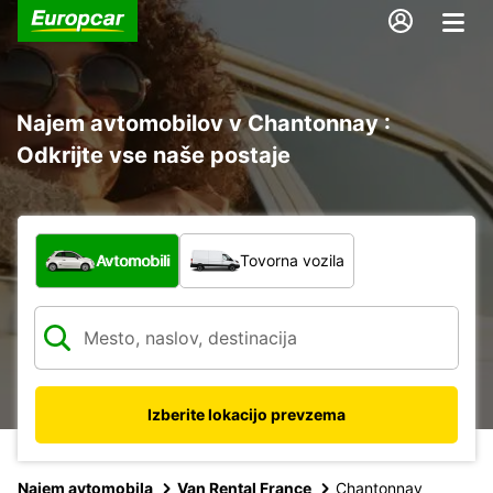
Najem avtomobilov v Chantonnay :
Odkrijte vse naše postaje
Katera vrsta vozila?
Avtomobili
Tovorna vozila
Izberite lokacijo prevzema
Najem avtomobila
Van Rental France
Chantonnay