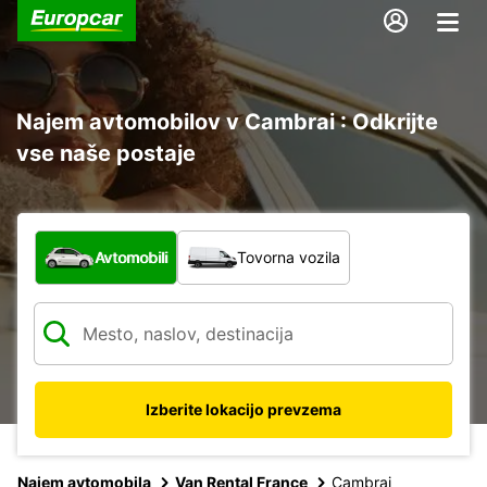
Najem avtomobilov v Cambrai : Odkrijte
vse naše postaje
Katera vrsta vozila?
Avtomobili
Tovorna vozila
Izberite lokacijo prevzema
Najem avtomobila
Van Rental France
Cambrai