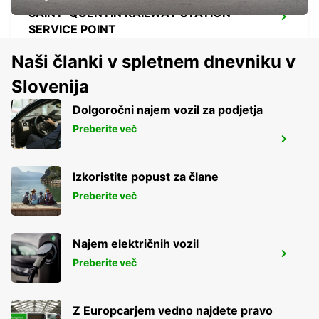
SAINT-QUENTIN RAILWAY STATION -
SERVICE POINT
ST QUENTIN - FRANCE
Naši članki v spletnem dnevniku v
Slovenija
Dolgoročni najem vozil za podjetja
Preberite več
ARRAS RAILWAY STATION - SERVICE
POINT
ARRAS - FRANCE
Izkoristite popust za člane
Preberite več
Najem električnih vozil
ARRAS
Preberite več
ARRAS - FRANCE
Z Europcarjem vedno najdete pravo