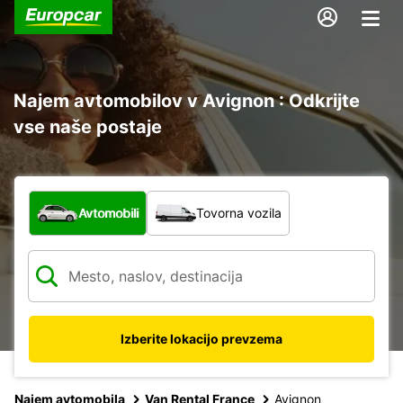
Najem avtomobilov v Avignon : Odkrijte
vse naše postaje
Katera vrsta vozila?
Avtomobili
Tovorna vozila
Izberite lokacijo prevzema
Najem avtomobila
Van Rental France
Avignon