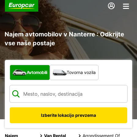
Najem avtomobilov v Nanterre : Odkrijte
vse naše postaje
Katera vrsta vozila?
Avtomobili
Tovorna vozila
Izberite lokacijo prevzema
Najem
Van Rental
Arrondissement Of