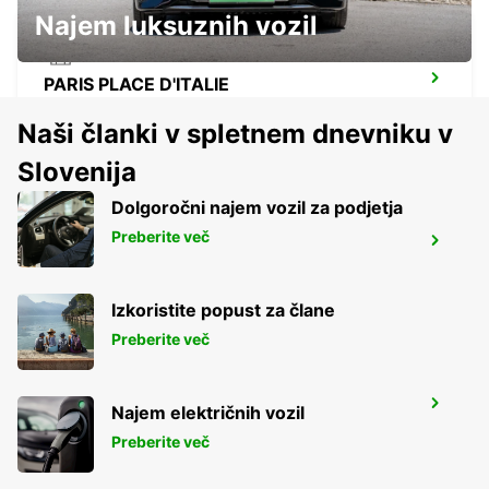
Najem luksuznih vozil
PARIS PLACE D'ITALIE
PARIS - FRANCE
Naši članki v spletnem dnevniku v
Slovenija
Dolgoročni najem vozil za podjetja
Preberite več
PARIS GARE DE LYON RAILWAY STATION
PARIS - FRANCE
Izkoristite popust za člane
Preberite več
IVRY-SUR-SEINE
Najem električnih vozil
IVRY SUR SEINE - FRANCE
Preberite več