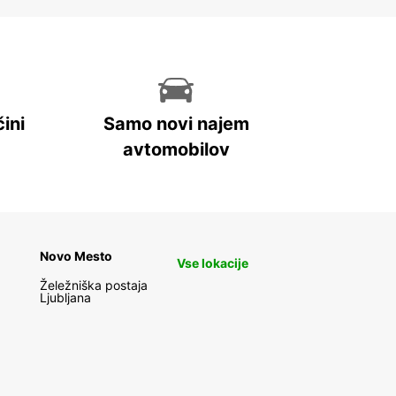
ini
Samo novi najem
avtomobilov
Novo Mesto
Vse lokacije
Želežniška postaja
Ljubljana