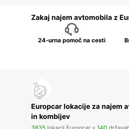
Zakaj najem avtomobila z Eu
24-urna pomoč na cesti
B
Europcar lokacije za najem 
in kombijev
3835
lokacij Europcar v
140
država