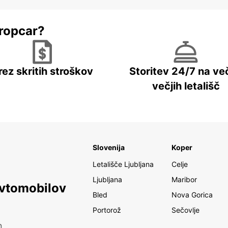
ropcar?
rez skritih stroškov
Storitev 24/7 na več
večjih letališč
Slovenija
Koper
Letališče Ljubljana
Celje
Ljubljana
Maribor
avtomobilov
Bled
Nova Gorica
Portorož
Sečovlje
h.