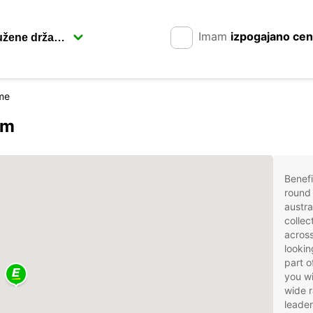
Imam
izpogajano ce
me
om
Benefi
round 
austra
collec
across
lookin
part o
you wi
wide r
leader