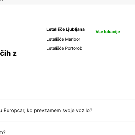
Letališče Ljubljana
Vse lokacije
Letališče Maribor
Letališče Portorož
čih z
tu Europcar, ko prevzamem svoje vozilo?
em?