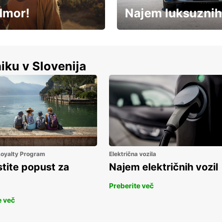
dmor!
Najem luksuznih
Luksuzen najem vozil – brez
%
kompromisov.
iku v Slovenija
 Loyalty Program
Električna vozila
stite popust za
Najem električnih vozil
Preberite več
e več