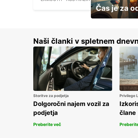
Čas je za o
S prihrankom do 15 
Naši članki v spletnem dnevn
Storitve za podjetja
Privilege
Dolgoročni najem vozil za
Izkori
podjetja
člane
Preberite več
Preberit