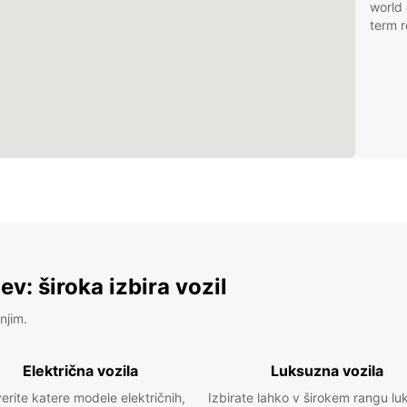
world 
term r
v: široka izbira vozil
njim.
Električna vozila
Luksuzna vozila
erite katere modele električnih,
Izbirate lahko v širokem rangu lu