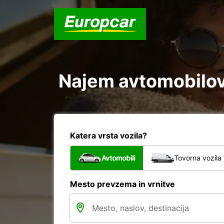
Najem avtomobilov 
Katera vrsta vozila?
Avtomobili
Tovorna vozila
Mesto prevzema in vrnitve