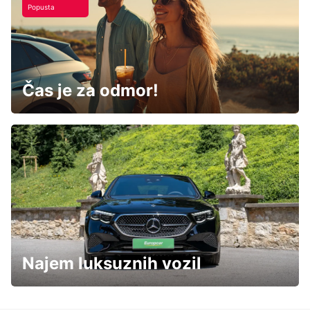
Popusta
Čas je za odmor!
Najem luksuznih vozil