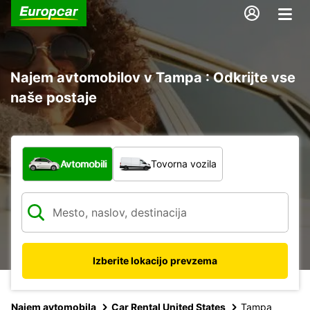
Najem avtomobilov v Tampa : Odkrijte vse
naše postaje
Katera vrsta vozila?
Avtomobili
Tovorna vozila
Izberite lokacijo prevzema
Najem avtomobila
Car Rental United States
Tampa