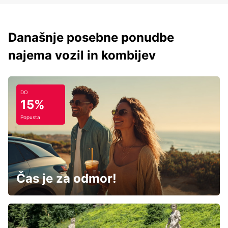
Današnje posebne ponudbe
najema vozil in kombijev
DO
15%
Popusta
Čas je za odmor!