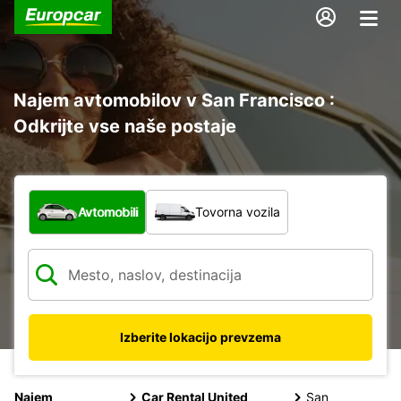
Najem avtomobilov v San Francisco :
Odkrijte vse naše postaje
Katera vrsta vozila?
Avtomobili
Tovorna vozila
Izberite lokacijo prevzema
Najem
Car Rental United
San