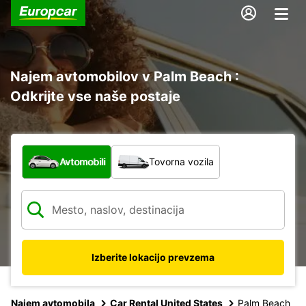
Najem avtomobilov v Palm Beach :
Odkrijte vse naše postaje
Katera vrsta vozila?
Avtomobili
Tovorna vozila
Izberite lokacijo prevzema
Najem avtomobila
Car Rental United States
Palm Beach