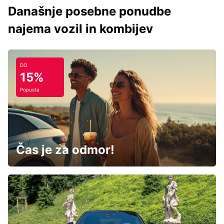
Današnje posebne ponudbe
najema vozil in kombijev
DO
15%
Popusta
Čas je za odmor!