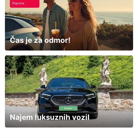
Popusta
Čas je za odmor!
Najem luksuznih vozil