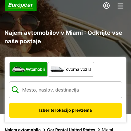
Najem avtomobilov v Miami : Odkrijte vse
naše postaje
Katera vrsta vozila?
Avtomobili
Tovorna vozila
Izberite lokacijo prevzema
Najem avtomobila
Car Rental United States
Miami