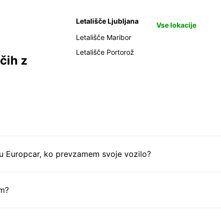
Letališče Ljubljana
Vse lokacije
Letališče Maribor
Letališče Portorož
čih z
tu Europcar, ko prevzamem svoje vozilo?
em?