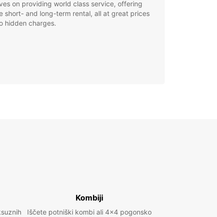
ves on providing world class service, offering
le short- and long-term rental, all at great prices
o hidden charges.
Kombiji
ksuznih
Iščete potniški kombi ali 4x4 pogonsko