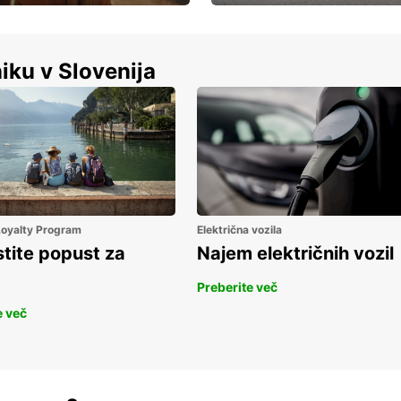
Luksuzen najem vozil – brez
%
kompromisov.
iku v Slovenija
 Loyalty Program
Električna vozila
stite popust za
Najem električnih vozil
Preberite več
e več