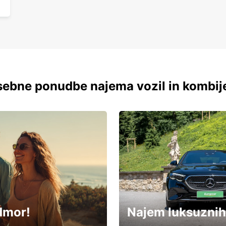
ebne ponudbe najema vozil in kombij
dmor!
Najem luksuznih