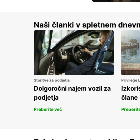
S prihrankom do 15 
Naši članki v spletnem dnevn
Storitve za podjetja
Privilege
Dolgoročni najem vozil za
Izkori
podjetja
člane
Preberite več
Preberit