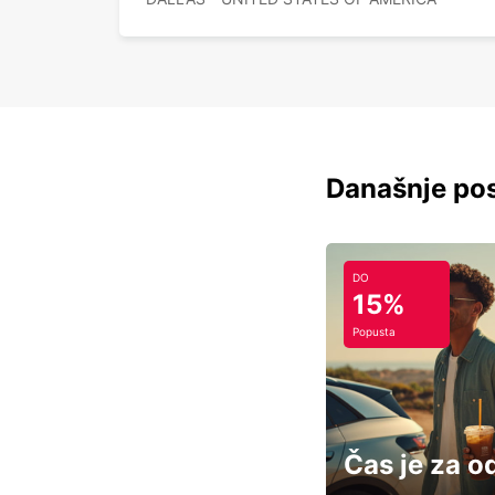
Današnje pos
DO
15%
Popusta
Čas je za o