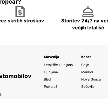
ropcar?
rez skritih stroškov
Storitev 24/7 na več
večjih letališč
Slovenija
Koper
Letališče Ljubljana
Celje
Ljubljana
Maribor
avtomobilov
Bled
Nova Gorica
Portorož
Sečovlje
h.