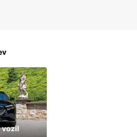
ev
 vozil