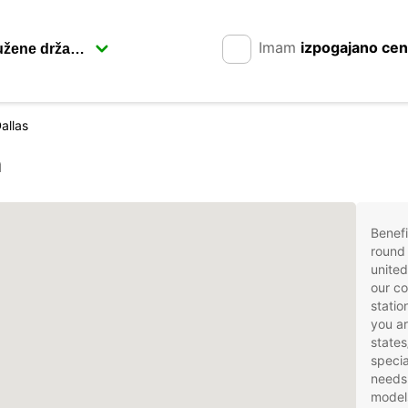
Imam
izpogajano ce
allas
m
Benefi
round 
united
our co
statio
you ar
states
specia
needs
models