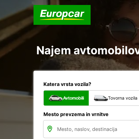
Najem avtomobilov 
Katera vrsta vozila?
Avtomobili
Tovorna vozila
Mesto prevzema in vrnitve