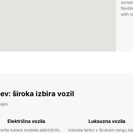
oursel
flexib
with n
v: široka izbira vozil
njim.
Električna vozila
Luksuzna vozila
erite katere modele električnih,
Izbirate lahko v širokem rangu lu