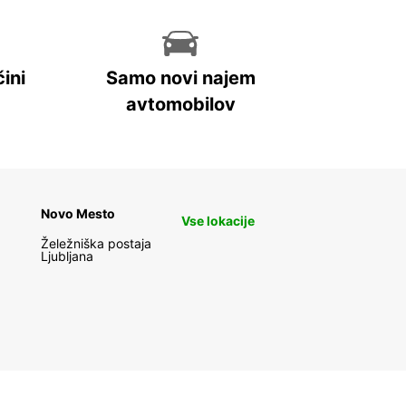
ini
Samo novi najem
avtomobilov
Novo Mesto
Vse lokacije
Želežniška postaja
Ljubljana