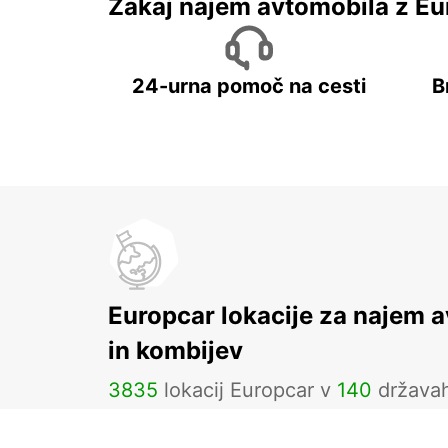
Zakaj najem avtomobila z Eu
24-urna pomoč na cesti
B
Europcar lokacije za najem 
in kombijev
3835
lokacij Europcar v
140
država