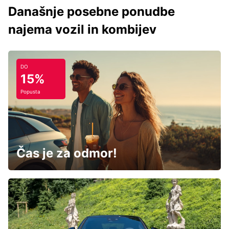
Današnje posebne ponudbe
najema vozil in kombijev
DO
15%
Popusta
Čas je za odmor!