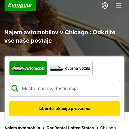
Najem avtomobilov v Chicago : Odkrijte
vse naše postaje
Katera vrsta vozila?
Avtomobili
Tovorna vozila
Izberite lokacijo prevzema
Najem avtomobila
Car Rental United States
Chicago