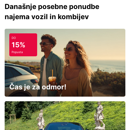
Današnje posebne ponudbe
najema vozil in kombijev
DO
15%
Popusta
Čas je za odmor!