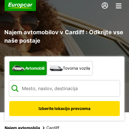
Najem avtomobilov v Cardiff : Odkrijte vse
naše postaje
Katera vrsta vozila?
Avtomobili
Tovorna vozila
Izberite lokacijo prevzema
Najem avtomobila
Cardiff