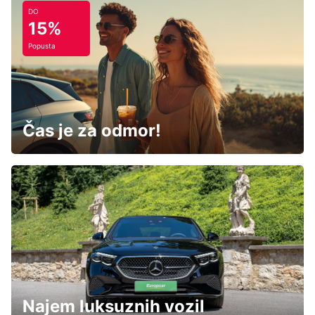
DO
15%
Popusta
Čas je za odmor!
Najem luksuznih vozil