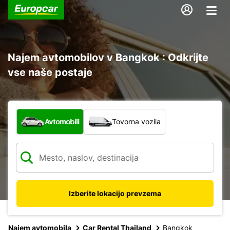
Najem avtomobilov v Bangkok : Odkrijte
vse naše postaje
Katera vrsta vozila?
Avtomobili
Tovorna vozila
Izberite lokacijo prevzema
Najem avtomobila
Car Rental Thailand
Bangkok