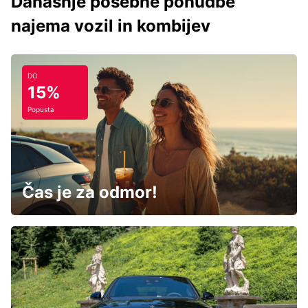
Današnje posebne ponudbe
najema vozil in kombijev
DO
15%
Popusta
Čas je za odmor!