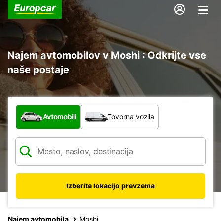
Najem avtomobilov v Moshi : Odkrijte vse
naše postaje
Katera vrsta vozila?
Avtomobili
Tovorna vozila
Izberite lokacijo prevzema
Najem avtomobila
Moshi