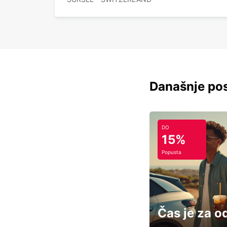
Današnje pos
DO
15%
Popusta
Čas je za o