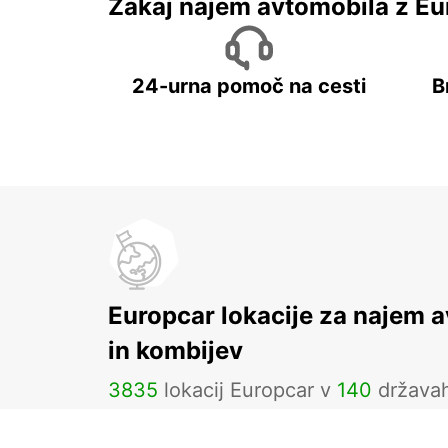
Zakaj najem avtomobila z Eu
24-urna pomoč na cesti
B
Europcar lokacije za najem 
in kombijev
3835
lokacij Europcar v
140
država