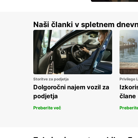
S prihrankom do 15 
Naši članki v spletnem dnevn
Storitve za podjetja
Privilege
Dolgoročni najem vozil za
Izkori
podjetja
člane
Preberite več
Preberit