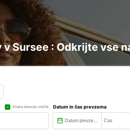
v Sursee : Odkrijte vse n
Datum in čas prevzema
Enaka lokacija vračila