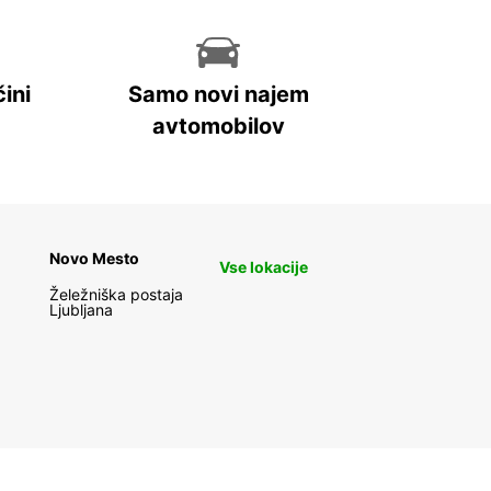
ini
Samo novi najem
avtomobilov
Novo Mesto
Vse lokacije
Želežniška postaja
Ljubljana