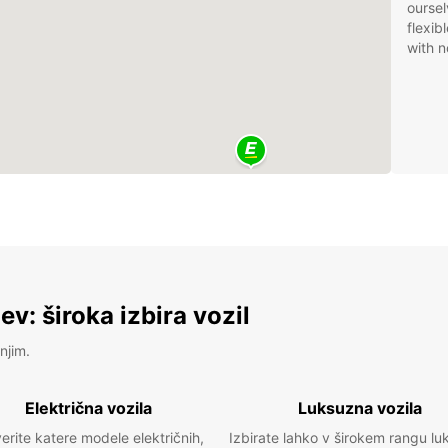
oursel
flexib
with n
v: široka izbira vozil
njim.
Električna vozila
Luksuzna vozila
erite katere modele električnih,
Izbirate lahko v širokem rangu lu