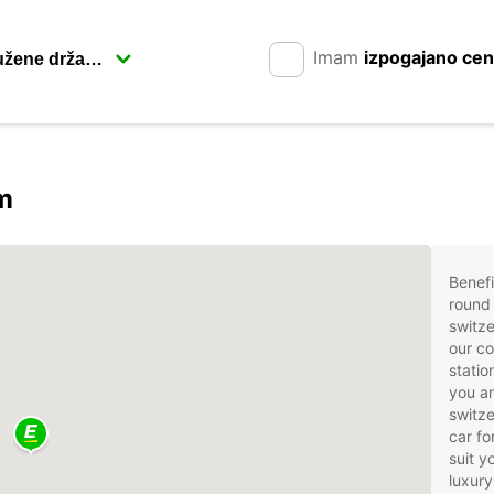
Imam
izpogajano ce
m
Benefi
round 
switze
our co
statio
you ar
switze
car fo
suit 
luxury