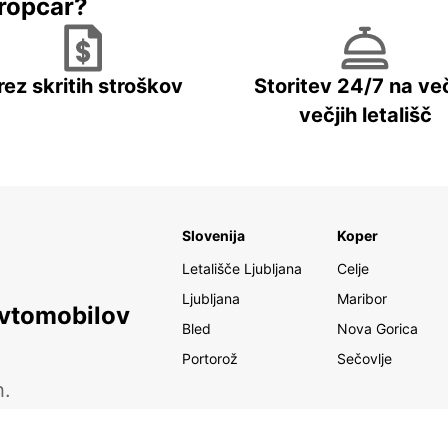
ropcar?
rez skritih stroškov
Storitev 24/7 na več
večjih letališč
Slovenija
Koper
Letališče Ljubljana
Celje
Ljubljana
Maribor
avtomobilov
Bled
Nova Gorica
Portorož
Sečovlje
h.