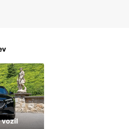
ev
 vozil