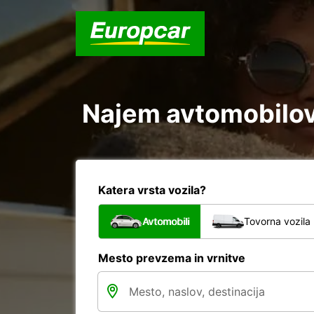
Najem avtomobilov 
Katera vrsta vozila?
Avtomobili
Tovorna vozila
Mesto prevzema in vrnitve