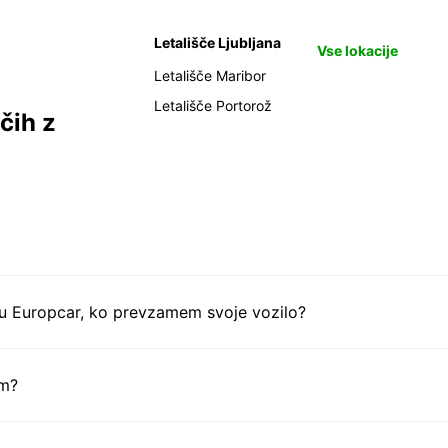
Letališče Ljubljana
Vse lokacije
Letališče Maribor
Letališče Portorož
čih z
tu Europcar, ko prevzamem svoje vozilo?
em?