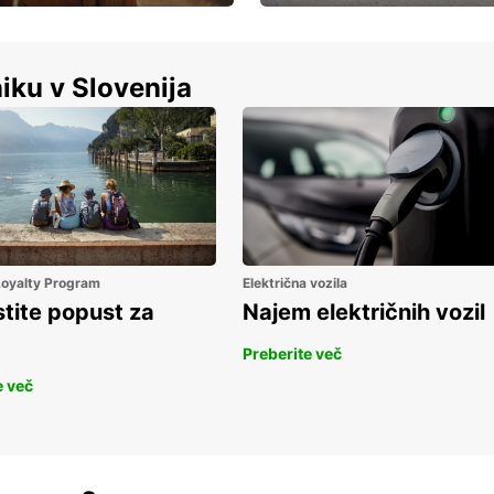
Luksuzen najem vozil – brez
%
kompromisov.
iku v Slovenija
 Loyalty Program
Električna vozila
stite popust za
Najem električnih vozil
Preberite več
e več