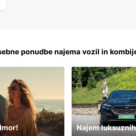
ebne ponudbe najema vozil in kombij
dmor!
Najem luksuznih