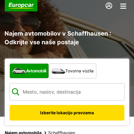
Najem avtomobilov v Schaffhausen :
Odkrijte vse naše postaje
Katera vrsta vozila?
Avtomobili
Tovorna vozila
Izberite lokacijo prevzema
Najem avtomobila
Schaffhausen