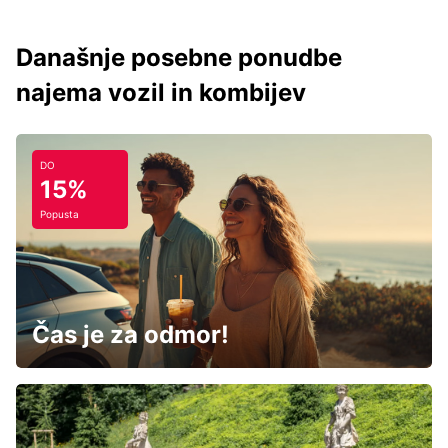
Današnje posebne ponudbe
najema vozil in kombijev
DO
15%
Popusta
Čas je za odmor!