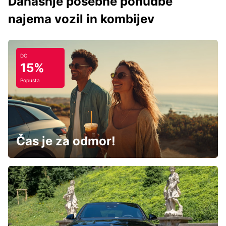
Današnje posebne ponudbe
najema vozil in kombijev
DO
15%
Popusta
Čas je za odmor!