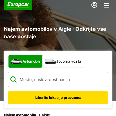
Najem avtomobilov v Aigle : Odkrijte vse
naše postaje
Katera vrsta vozila?
Avtomobili
Tovorna vozila
Izberite lokacijo prevzema
Najem avtomobila
Aigle