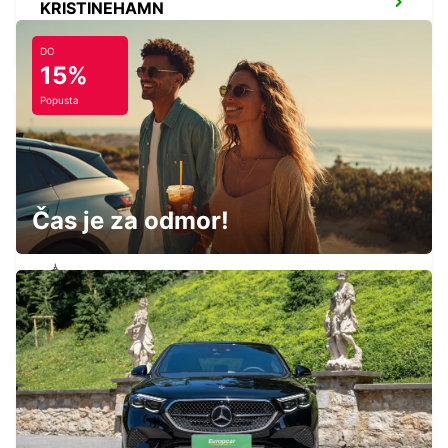
KRISTINEHAMN
KRISTINEHAMN - SWEDEN
DO
15%
Popusta
KRISTINEHAMN TRAIN STATION
KRISTINEHAMN - SWEDEN
Čas je za odmor!
VASTERAS
VASTERAS - SWEDEN