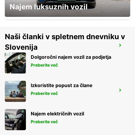
SECO TOOLS DELIVERY
Najem luksuznih vozil
FAGERSTA - SWEDEN
Naši članki v spletnem dnevniku v
Slovenija
MOTALA
MOTALA - SWEDEN
Dolgoročni najem vozil za podjetja
Preberite več
Izkoristite popust za člane
NORRKOPING CENTRALSTATION
Preberite več
NORRKOPING - SWEDEN
Najem električnih vozil
Preberite več