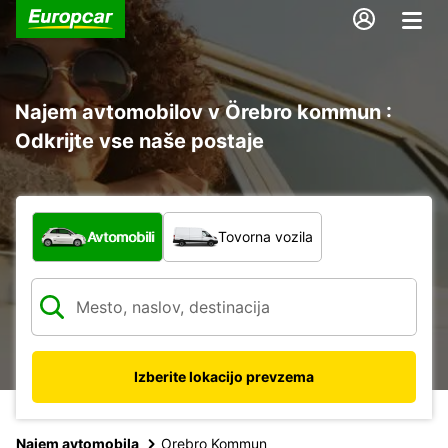
Najem avtomobilov v Örebro kommun :
Odkrijte vse naše postaje
Katera vrsta vozila?
Avtomobili
Tovorna vozila
Izberite lokacijo prevzema
Najem avtomobila
Orebro Kommun