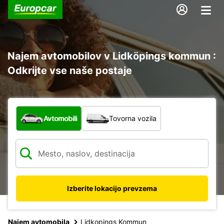
Najem avtomobilov v Lidköpings kommun :
Odkrijte vse naše postaje
Katera vrsta vozila?
Avtomobili
Tovorna vozila
Izberite lokacijo prevzema
Najem avtomobila
Lidkopings Kommun