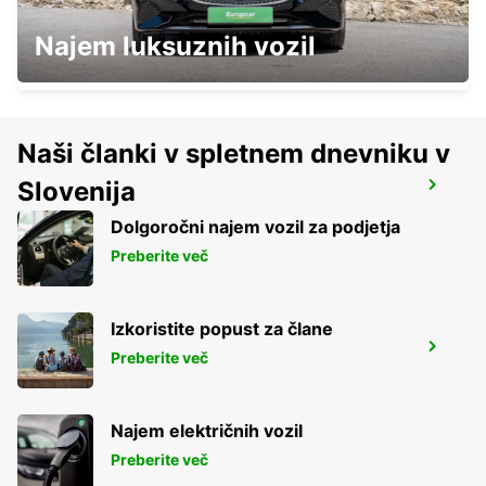
VANERSBORG
Najem luksuznih vozil
VANERSBORG - SWEDEN
Naši članki v spletnem dnevniku v
Slovenija
TROLLHATTAN AIRPORT
TROLLHATTAN - SWEDEN
Dolgoročni najem vozil za podjetja
Preberite več
Izkoristite popust za člane
TROLLHATTAN
Preberite več
TROLLHATTAN - SWEDEN
Najem električnih vozil
Preberite več