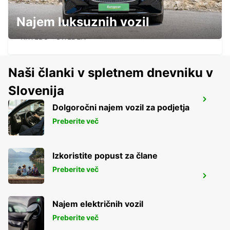
Najem luksuznih vozil
AVESTA KRYLBO TRAINSTATION
KRYLBO - SWEDEN
Naši članki v spletnem dnevniku v
Slovenija
SECO TOOLS DELIVERY
Dolgoročni najem vozil za podjetja
FAGERSTA - SWEDEN
Preberite več
Izkoristite popust za člane
Preberite več
MORA AIRPORT
MORA - SWEDEN
Najem električnih vozil
Preberite več