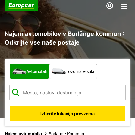
Najem avtomobilov v Borlänge kommun :
Odkrijte vse naše postaje
Katera vrsta vozila?
Avtomobili
Tovorna vozila
Izberite lokacijo prevzema
Najem avtomobila
Borlange Kommun