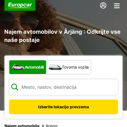
Najem avtomobilov v Årjäng : Odkrijte vse
naše postaje
Katera vrsta vozila?
Avtomobili
Tovorna vozila
Izberite lokacijo prevzema
Najem avtomobila
Arjang