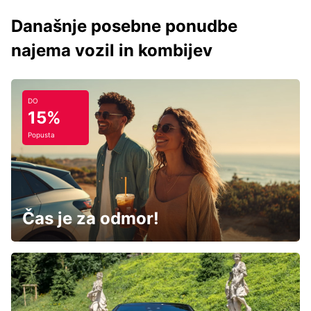
Današnje posebne ponudbe
najema vozil in kombijev
DO
15%
Popusta
Čas je za odmor!