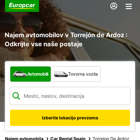
Najem avtomobilov v Torrejón de Ardoz :
Odkrijte vse naše postaje
Katera vrsta vozila?
Avtomobili
Tovorna vozila
Izberite lokacijo prevzema
Najem avtomobila
Car Rental Spain
Torrejon De Ardoz