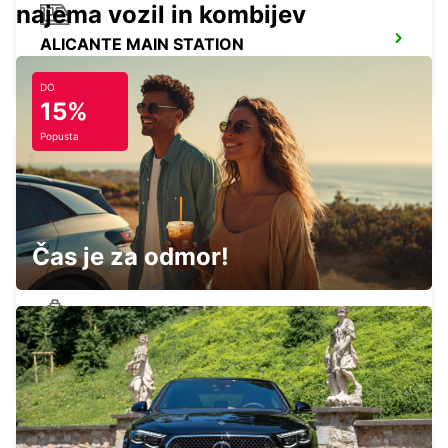
najema vozil in kombijev
ALICANTE MAIN STATION
ALICANTE - SPAIN
DO
15%
Popusta
ALICANTE AIRPORT
ALICANTE - SPAIN
Čas je za odmor!
VALENCIA PUERTO SAGUNTO
SAGUNTO - SPAIN