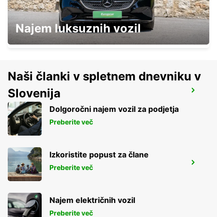
ALBACETE
Najem luksuznih vozil
ALBACETE - SPAIN
Naši članki v spletnem dnevniku v
Slovenija
MURCIA
MURCIA - SPAIN
Dolgoročni najem vozil za podjetja
Preberite več
Izkoristite popust za člane
CASTELLON MAIN STATION
Preberite več
CASTELLON - SPAIN
Najem električnih vozil
Preberite več