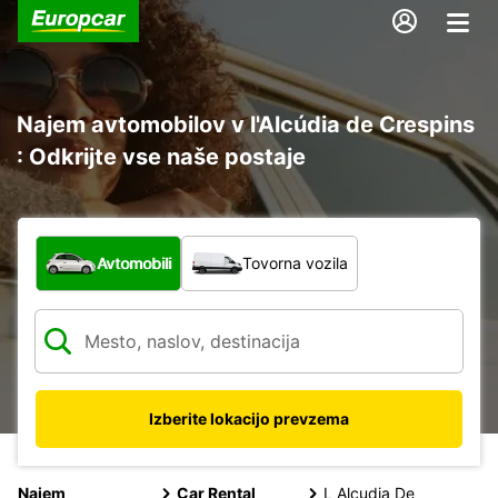
Najem avtomobilov v l'Alcúdia de Crespins
: Odkrijte vse naše postaje
Katera vrsta vozila?
Avtomobili
Tovorna vozila
Izberite lokacijo prevzema
Najem
Car Rental
L Alcudia De