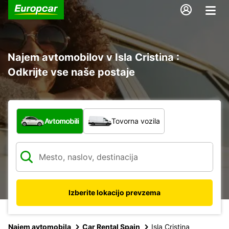
Najem avtomobilov v Isla Cristina :
Odkrijte vse naše postaje
Katera vrsta vozila?
Avtomobili
Tovorna vozila
Izberite lokacijo prevzema
Najem avtomobila
Car Rental Spain
Isla Cristina