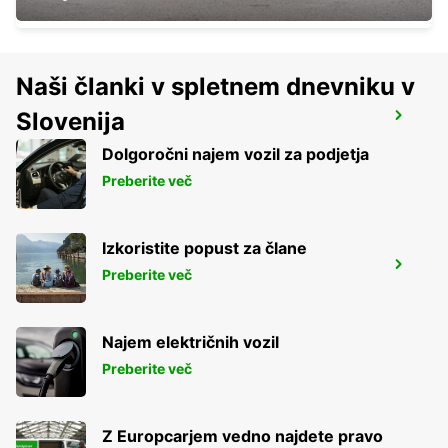
Naši članki v spletnem dnevniku v
Slovenija
BEJA
BEJA - PORTUGAL
Dolgoročni najem vozil za podjetja
Preberite več
Izkoristite popust za člane
ROTA
Preberite več
ROTA - SPAIN
Najem električnih vozil
Preberite več
Z Europcarjem vedno najdete pravo