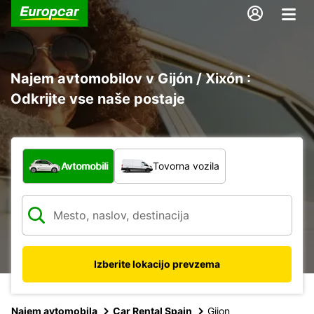
Najem avtomobilov v Gijón / Xixón :
Odkrijte vse naše postaje
Katera vrsta vozila?
Avtomobili
Tovorna vozila
Izberite lokacijo prevzema
Najem avtomobila
Car Rental Spain
Gijon