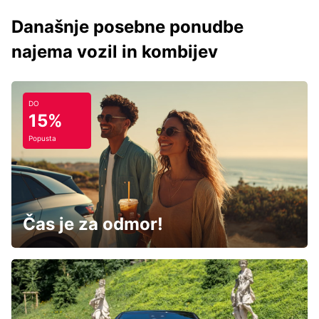
Današnje posebne ponudbe
najema vozil in kombijev
DO
15%
Popusta
Čas je za odmor!