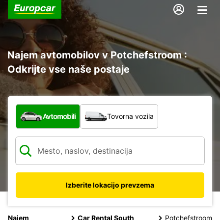
Najem avtomobilov v Potchefstroom :
Odkrijte vse naše postaje
Katera vrsta vozila?
Avtomobili
Tovorna vozila
Izberite lokacijo prevzema
Najem
Car Rental South
Potchefstroom