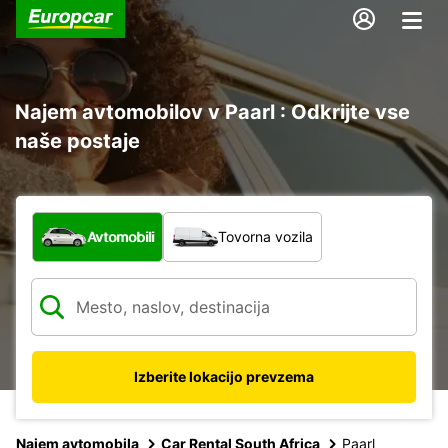
Najem avtomobilov v Paarl : Odkrijte vse
naše postaje
Katera vrsta vozila?
Avtomobili
Tovorna vozila
Izberite lokacijo prevzema
Najem avtomobila
Car Rental South Africa
Paarl