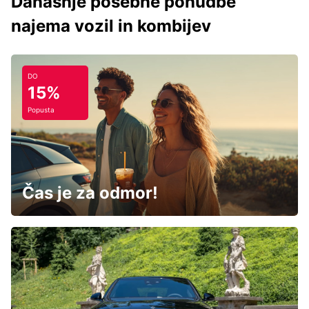
Današnje posebne ponudbe
najema vozil in kombijev
DO
15%
Popusta
Čas je za odmor!