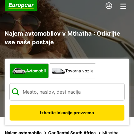
Najem avtomobilov v Mthatha : Odkrijte
vse naše postaje
Katera vrsta vozila?
Avtomobili
Tovorna vozila
Izberite lokacijo prevzema
Najem avtomobila
Car Rental South Africa
Mthatha