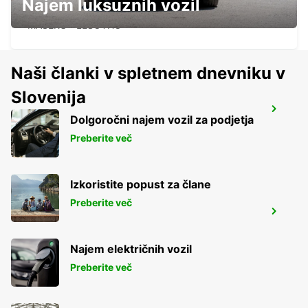
Najem luksuznih vozil
MASERU MOSHOESHOE AIRPORT
MASERU - LESOTHO
Naši članki v spletnem dnevniku v
Slovenija
PIETERMARITZBURG AIRPORT
Dolgoročni najem vozil za podjetja
PIETERMARITZBURG - SOUTH AFRICA
Preberite več
Izkoristite popust za člane
Preberite več
PINE TOWN
PINETOWN - SOUTH AFRICA
Najem električnih vozil
Preberite več