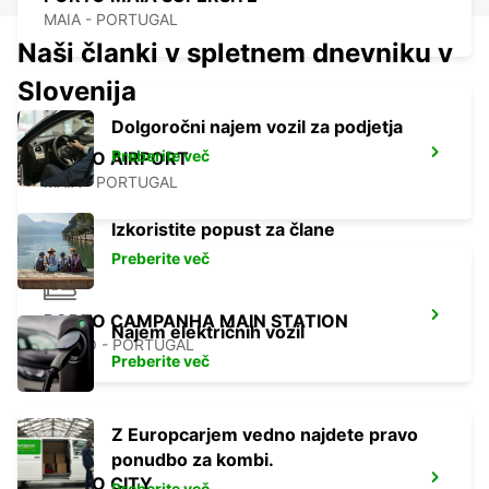
MAIA - PORTUGAL
Naši članki v spletnem dnevniku v
Slovenija
Dolgoročni najem vozil za podjetja
Preberite več
PORTO AIRPORT
MAIA - PORTUGAL
Izkoristite popust za člane
Preberite več
PORTO CAMPANHA MAIN STATION
Najem električnih vozil
PORTO - PORTUGAL
Preberite več
Z Europcarjem vedno najdete pravo
ponudbo za kombi.
PORTO CITY
Preberite več