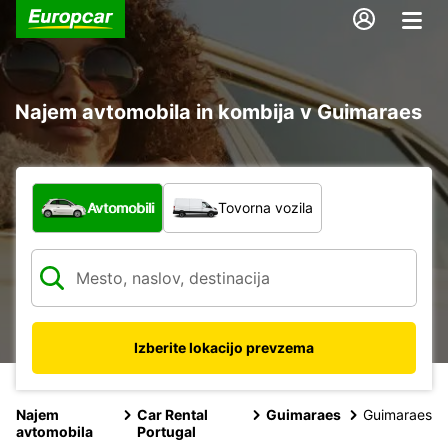
Najem avtomobila in kombija v Guimaraes
Katera vrsta vozila?
Avtomobili
Tovorna vozila
Izberite lokacijo prevzema
Najem
Car Rental
Guimaraes
Guimaraes
avtomobila
Portugal