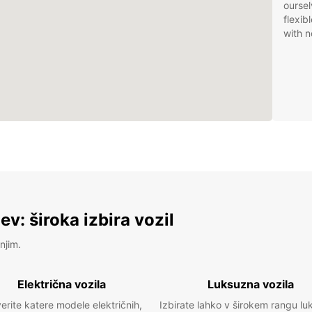
oursel
flexib
with n
v: široka izbira vozil
njim.
Električna vozila
Luksuzna vozila
erite katere modele električnih,
Izbirate lahko v širokem rangu lu