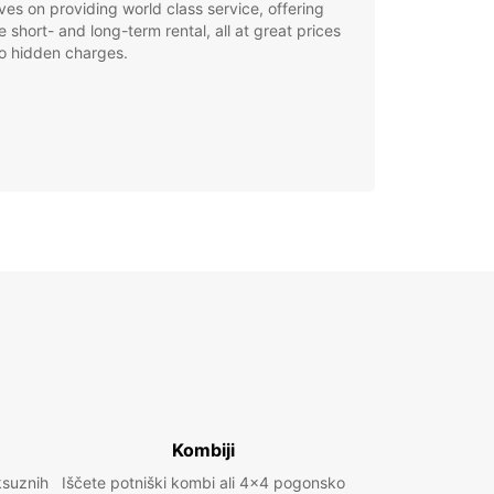
ves on providing world class service, offering
le short- and long-term rental, all at great prices
o hidden charges.
Kombiji
ksuznih
Iščete potniški kombi ali 4x4 pogonsko