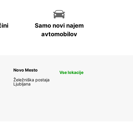
ini
Samo novi najem
avtomobilov
Novo Mesto
Vse lokacije
Želežniška postaja
Ljubljana