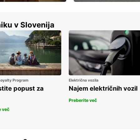
Luksuzen najem vozil – brez
%
kompromisov.
iku v Slovenija
 Loyalty Program
Električna vozila
stite popust za
Najem električnih vozil
Preberite več
e več