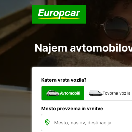
Najem avtomobilov 
Katera vrsta vozila?
Avtomobili
Tovorna vozila
Mesto prevzema in vrnitve