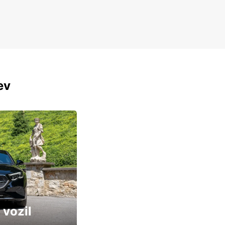
ev
 vozil