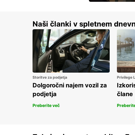
S prihrankom do 15 
Naši članki v spletnem dnevn
Storitve za podjetja
Privilege
Dolgoročni najem vozil za
Izkori
podjetja
člane
Preberite več
Preberit