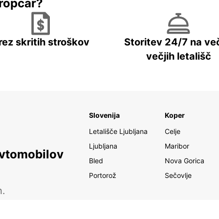
ropcar?
rez skritih stroškov
Storitev 24/7 na več
večjih letališč
Slovenija
Koper
Letališče Ljubljana
Celje
Ljubljana
Maribor
avtomobilov
Bled
Nova Gorica
Portorož
Sečovlje
h.