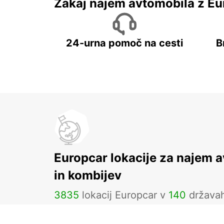
Zakaj najem avtomobila z Eu
24-urna pomoč na cesti
B
Europcar lokacije za najem 
in kombijev
3835
lokacij Europcar v
140
država