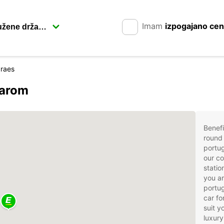
Imam
izpogajano ce
raes
carom
Benefi
round 
portug
our co
statio
you ar
portug
car fo
suit 
luxury