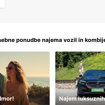
ebne ponudbe najema vozil in kombij
dmor!
Najem luksuznih