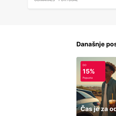
Današnje pos
DO
15%
Popusta
Čas je za o