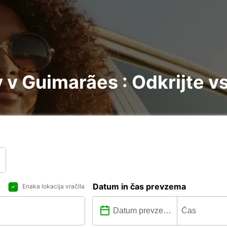
v Guimarães : Odkrijte v
Datum in čas prevzema
Enaka lokacija vračila