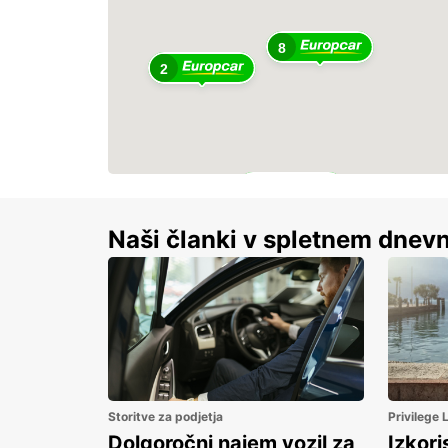
8
2
6
Naši članki v spletnem dnevn
Storitve za podjetja
Privilege
Dolgoročni najem vozil za
Izkori