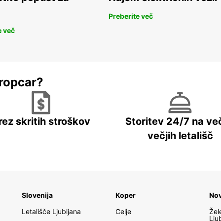
Preberite več
e več
ropcar?
rez skritih stroškov
Storitev 24/7 na več
večjih letališč
Slovenija
Koper
No
Letališče Ljubljana
Celje
Žel
Lju