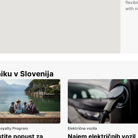
flexib
with n
iku v Slovenija
 Loyalty Program
Električna vozila
stite popust za
Najem električnih vozil