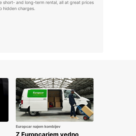
le short- and long-term rental, all at great prices
o hidden charges.
Europcar najem kombijev
Z Europcarjem vedno