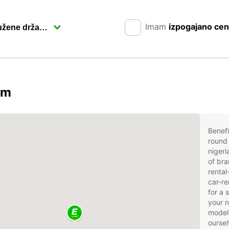
Imam
izpogajano ce
om
Benefi
round 
nigeri
of bra
rental
car-re
for a 
your 
models
oursel