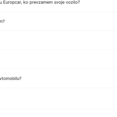
tu Europcar, ko prevzamem svoje vozilo?
em?
avtomobilu?