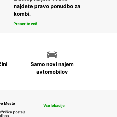
najdete pravo ponudbo za
kombi.
Preberite več
ini
Samo novi najem
avtomobilov
vo Mesto
Vse lokacije
ežniška postaja
bljana