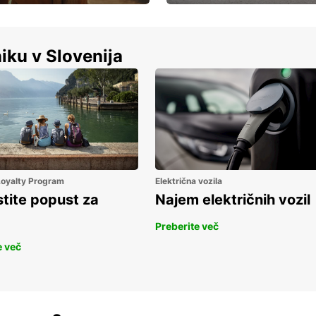
Luksuzen najem vozil – brez
%
kompromisov.
iku v Slovenija
 Loyalty Program
Električna vozila
stite popust za
Najem električnih vozil
Preberite več
e več