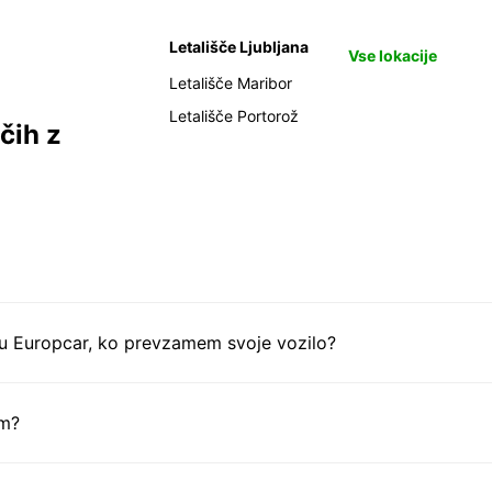
Letališče Ljubljana
Vse lokacije
Letališče Maribor
Letališče Portorož
čih z
tu Europcar, ko prevzamem svoje vozilo?
em?