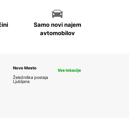
ini
Samo novi najem
avtomobilov
Novo Mesto
Vse lokacije
Želežniška postaja
Ljubljana