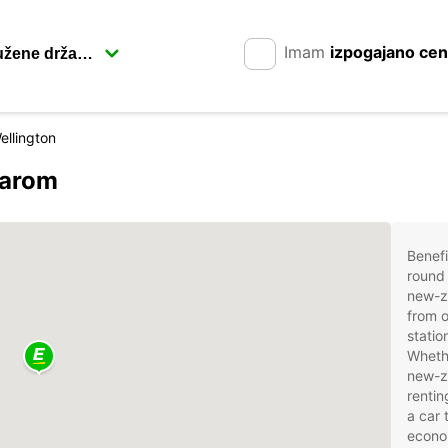
Imam
izpogajano ce
ellington
carom
Benefi
round 
new-z
from o
statio
Whethe
new-ze
rentin
a car 
econom