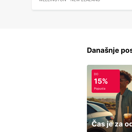
Današnje pos
DO
15%
Popusta
Čas je za o