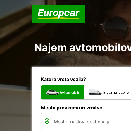
Najem avtomobilov 
Katera vrsta vozila?
Avtomobili
Tovorna vozila
Mesto prevzema in vrnitve