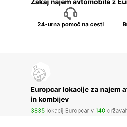
Zakaj najem avtomobila z Eu
24-urna pomoč na cesti
B
Europcar lokacije za najem 
in kombijev
3835
lokacij Europcar v
140
država