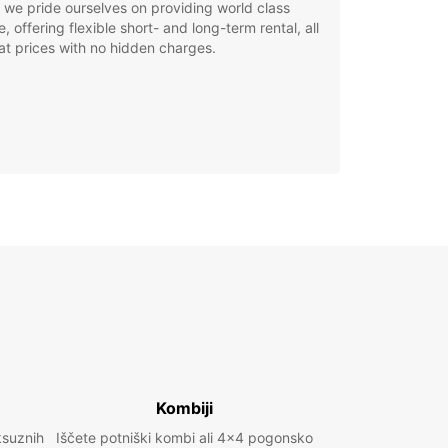
, we pride ourselves on providing world class
e, offering flexible short- and long-term rental, all
at prices with no hidden charges.
Kombiji
ksuznih
Iščete potniški kombi ali 4x4 pogonsko