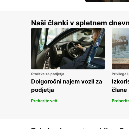
S prihrankom do 15 
Naši članki v spletnem dnevn
Storitve za podjetja
Privilege
Dolgoročni najem vozil za
Izkori
podjetja
člane
Preberite več
Preberit