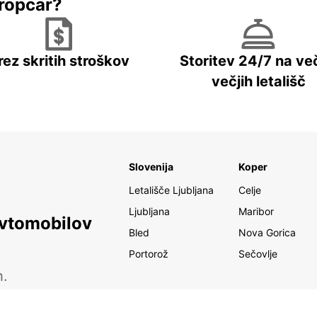
ropcar?
rez skritih stroškov
Storitev 24/7 na več
večjih letališč
Slovenija
Koper
Letališče Ljubljana
Celje
Ljubljana
Maribor
avtomobilov
Bled
Nova Gorica
Portorož
Sečovlje
h.