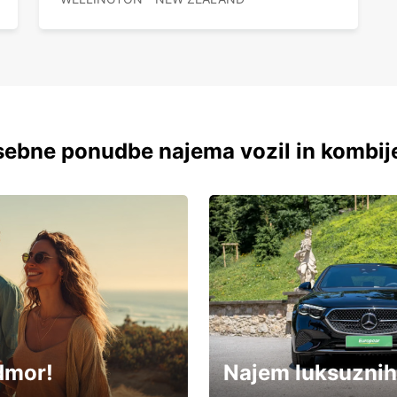
ebne ponudbe najema vozil in kombij
dmor!
Najem luksuznih