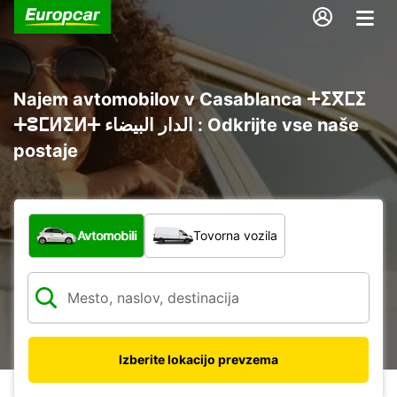
Najem avtomobilov v Casablanca ⵜⵉⴳⵎⵉ
ⵜⵓⵎⵍⵉⵍⵜ الدار البيضاء : Odkrijte vse naše
postaje
Katera vrsta vozila?
Avtomobili
Tovorna vozila
Izberite lokacijo prevzema