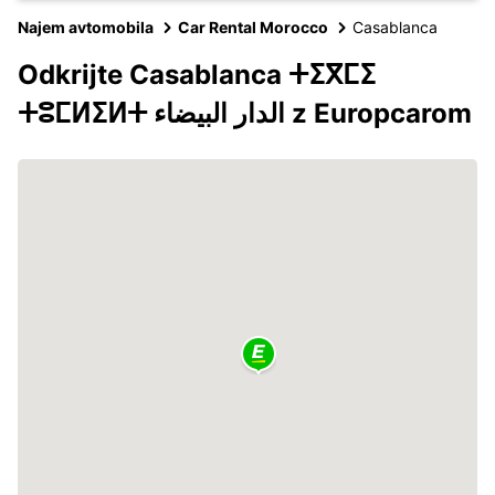
Najem avtomobila
Car Rental Morocco
Casablanca
Odkrijte Casablanca ⵜⵉⴳⵎⵉ
ⵜⵓⵎⵍⵉⵍⵜ الدار البيضاء z Europcarom