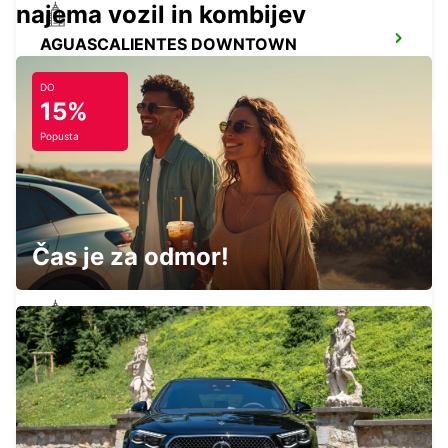
najema vozil in kombijev
AGUASCALIENTES DOWNTOWN
LORETO - MEXICO
DO
15%
Popusta
AGUASCALIENTES AIRPORT
AGUASCALIENTES - MEXICO
Čas je za odmor!
ZACATECAS DOWNTOWN
ZACATECAS - MEXICO