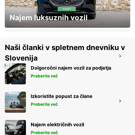
QUERETARO DOWNTOWN
Najem luksuznih vozil
QUERETARO - MEXICO
Naši članki v spletnem dnevniku v
Slovenija
QUERETARO AIRPORT
QUERETARO - MEXICO
Dolgoročni najem vozil za podjetja
Preberite več
Izkoristite popust za člane
ZACATECAS AIRPORT
Preberite več
ZACATECAS - MEXICO
Najem električnih vozil
Preberite več