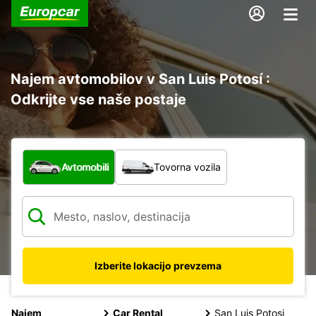
Najem avtomobilov v San Luis Potosí :
Odkrijte vse naše postaje
Katera vrsta vozila?
Avtomobili
Tovorna vozila
Izberite lokacijo prevzema
Najem
Car Rental
San Luis Potosi