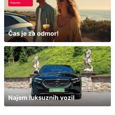
Popusta
Čas je za odmor!
Najem luksuznih vozil