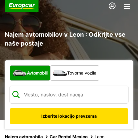
Najem avtomobilov v Leon : Odkrijte vse
naše postaje
Katera vrsta vozila?
Avtomobili
Tovorna vozila
Izberite lokacijo prevzema
Najem avtomobila
Car Rental Mexico
Leon