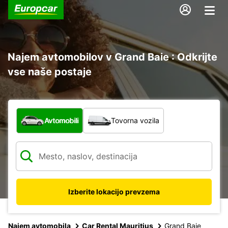
Najem avtomobilov v Grand Baie : Odkrijte
vse naše postaje
Katera vrsta vozila?
Avtomobili
Tovorna vozila
Izberite lokacijo prevzema
Najem avtomobila
Car Rental Mauritius
Grand Baie