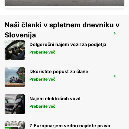
Naši članki v spletnem dnevniku v
Slovenija
DZAOUDZI AIRPORT
PAMANDZI - MAYOTTE
Dolgoročni najem vozil za podjetja
Preberite več
Izkoristite popust za člane
BANDRELE HOTEL SAKOULI
Preberite več
BANDRELE - MAYOTTE
Najem električnih vozil
Preberite več
Z Europcarjem vedno najdete pravo