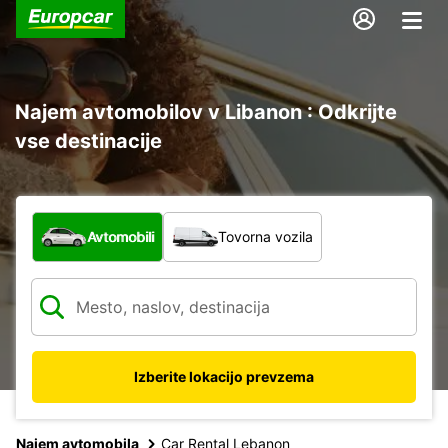
Najem avtomobilov v Libanon : Odkrijte
vse destinacije
Katera vrsta vozila?
Avtomobili
Tovorna vozila
Izberite lokacijo prevzema
Najem avtomobila
Car Rental Lebanon